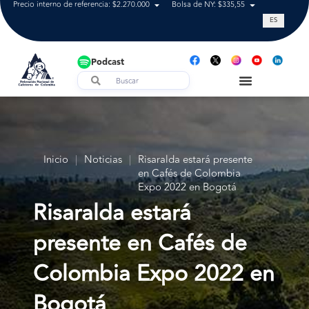
Precio interno de referencia: $2.270.000
Bolsa de NY: $335,55
Tasa de cam
ES
Podcast
Inicio
|
Noticias
|
Risaralda estará presente
en Cafés de Colombia
Expo 2022 en Bogotá
Risaralda estará
presente en Cafés de
Colombia Expo 2022 en
Bogotá