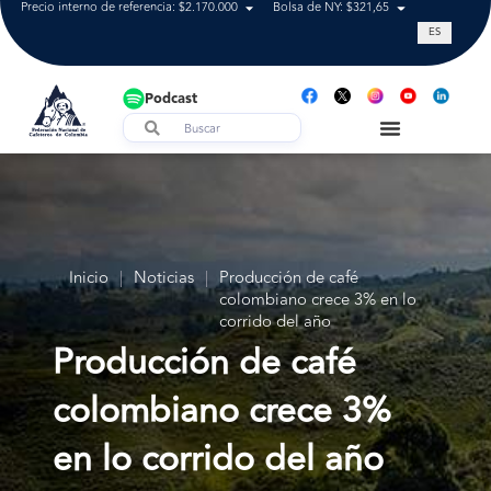
Precio interno de referencia: $2.170.000
Bolsa de NY: $321,65
Tasa de cam
ES
Podcast
Inicio
|
Noticias
|
Producción de café
colombiano crece 3% en lo
corrido del año
Producción de café
colombiano crece 3%
en lo corrido del año