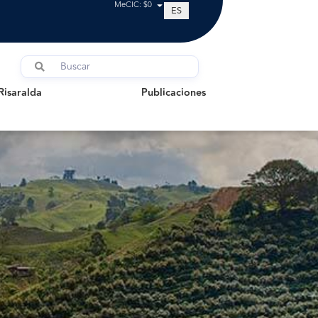
MeCIC: $0
ES
aralda
Publicaciones
Risaralda
Publicaciones