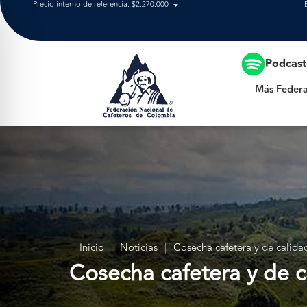
Precio interno de referencia: $2.270.000
Más Federación
Podcas
Más Federa
Inicio
|
Noticias
|
Cosecha cafetera y de calida
Cosecha cafetera y de c