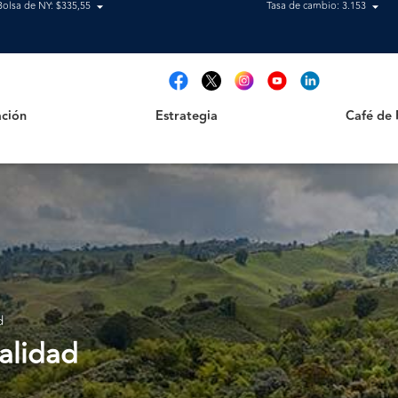
Bolsa de NY: $335,55
Tasa de cambio: 3.153
Estrategia
Café de Ris
t
ción
Estrategia
Café de 
d
alidad