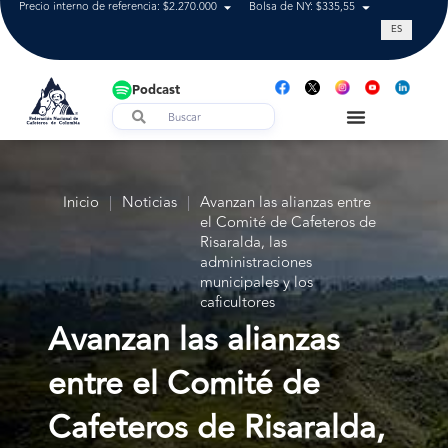
Precio interno de referencia: $2.270.000
Bolsa de NY: $335,55
Tasa de cam
ES
Podcast
Inicio
|
Noticias
|
Avanzan las alianzas entre
el Comité de Cafeteros de
Risaralda, las
administraciones
municipales y los
caficultores
Avanzan las alianzas
entre el Comité de
Cafeteros de Risaralda,