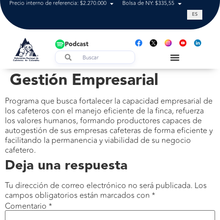
Precio interno de referencia: $2.270.000
Bolsa de NY: $335,55
Tasa de cam
ES
Podcast
Gestión Empresarial
Programa que busca fortalecer la capacidad empresarial de
los cafeteros con el manejo eficiente de la finca, refuerza
los valores humanos, formando productores capaces de
autogestión de sus empresas cafeteras de forma eficiente y
facilitando la permanencia y viabilidad de su negocio
cafetero.
Deja una respuesta
Tu dirección de correo electrónico no será publicada.
Los
campos obligatorios están marcados con
*
Comentario
*