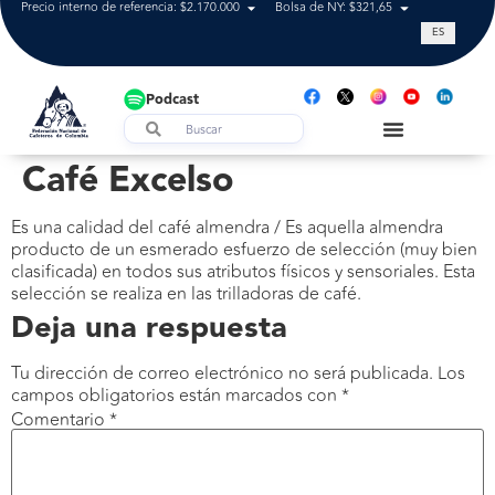
Precio interno de referencia: $2.170.000
Bolsa de NY: $321,65
Tasa de cam
ES
Podcast
Café Excelso
Es una calidad del café almendra / Es aquella almendra
producto de un esmerado esfuerzo de selección (muy bien
clasificada) en todos sus atributos físicos y sensoriales. Esta
selección se realiza en las trilladoras de café.
Deja una respuesta
Tu dirección de correo electrónico no será publicada.
Los
campos obligatorios están marcados con
*
Comentario
*