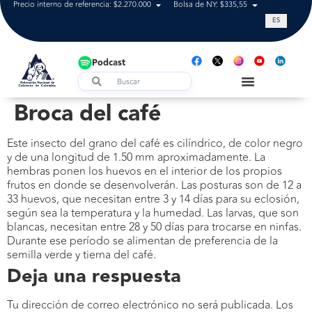
Precio interno de referencia: $2.270.000
Bolsa de NY: $335,55
Tasa de cam
ES
Podcast
Broca del café
Este insecto del grano del café es cilíndrico, de color negro
y de una longitud de 1.50 mm aproximadamente. La
hembras ponen los huevos en el interior de los propios
frutos en donde se desenvolverán. Las posturas son de 12 a
33 huevos, que necesitan entre 3 y 14 días para su eclosión,
según sea la temperatura y la humedad. Las larvas, que son
blancas, necesitan entre 28 y 50 días para trocarse en ninfas.
Durante ese período se alimentan de preferencia de la
semilla verde y tierna del café.
Deja una respuesta
Tu dirección de correo electrónico no será publicada.
Los